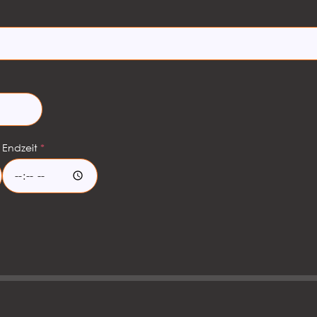
Anliegen an
ren Newsletter zu
nd
Datenschutzerklärung
.
*
Endzeit
*