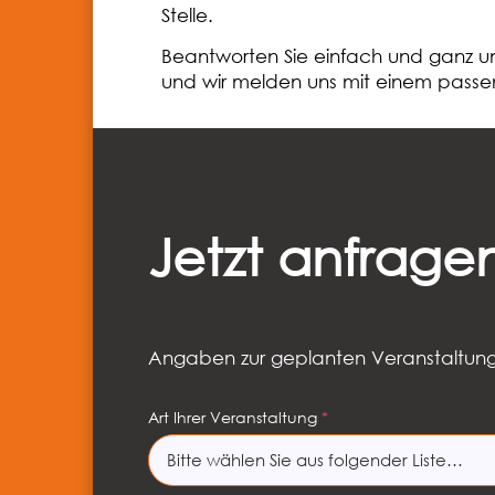
Stelle.
Beantworten Sie einfach und ganz un
und wir melden uns mit einem passe
Jetzt anfrage
Formular überspringen
Schritt 1 von 3
Anmerkungen
Angaben zur geplanten Veranstaltun
Art Ihrer Veranstaltung
Firma
*
Bitte wählen Sie aus folgender Liste…