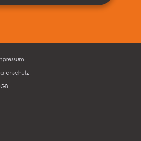
weiter
mpressum
atenschutz
AGB