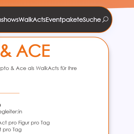
nshows
WalkActs
Eventpakete
Suche
 & ACE
pto & Ace als WalkActs für Ihre
n
gleiter:in
Act pro Figur pro Tag
t pro Tag