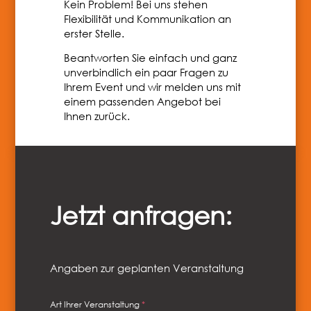
Kein Problem! Bei uns stehen
Flexibilität und Kommunikation an
erster Stelle.
Beantworten Sie einfach und ganz
unverbindlich ein paar Fragen zu
Ihrem Event und wir melden uns mit
einem passenden Angebot bei
Ihnen zurück.
Jetzt anfragen:
Formular überspringen
Schritt 1 von 3
Anmerkungen
Angaben zur geplanten Veranstaltung
Art Ihrer Veranstaltung
Firma
*